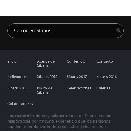
Inicio
Acerca de
Contenido
Contacto
Sìbaris
Reflexiones
Síbaris 2018
Síbaris 2017
Síbaris 2016
Síbaris 2015
Nikita de
Celebraciones
Galerías
Síbaris
Colaboradores
Los administradores y colaboradores de Síbaris no son
responsable por ninguna experiencia que las personas
pueden tener derivada de la consulta de los recursos