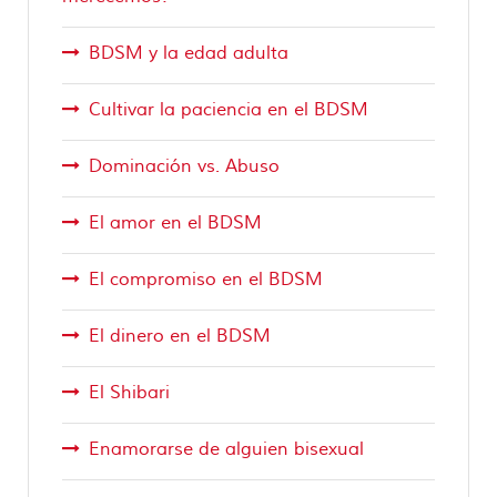
BDSM y la edad adulta
Cultivar la paciencia en el BDSM
Dominación vs. Abuso
El amor en el BDSM
El compromiso en el BDSM
El dinero en el BDSM
El Shibari
Enamorarse de alguien bisexual