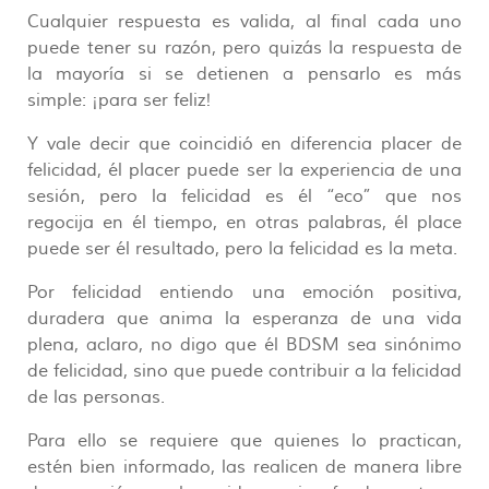
Cualquier respuesta es valida, al final cada uno
puede tener su razón, pero quizás la respuesta de
la mayoría si se detienen a pensarlo es más
simple: ¡para ser feliz!
Y vale decir que coincidió en diferencia placer de
felicidad, él placer puede ser la experiencia de una
sesión, pero la felicidad es él “eco” que nos
regocija en él tiempo, en otras palabras, él place
puede ser él resultado, pero la felicidad es la meta.
Por felicidad entiendo una emoción positiva,
duradera que anima la esperanza de una vida
plena, aclaro, no digo que él BDSM sea sinónimo
de felicidad, sino que puede contribuir a la felicidad
de las personas.
Para ello se requiere que quienes lo practican,
estén bien informado, las realicen de manera libre