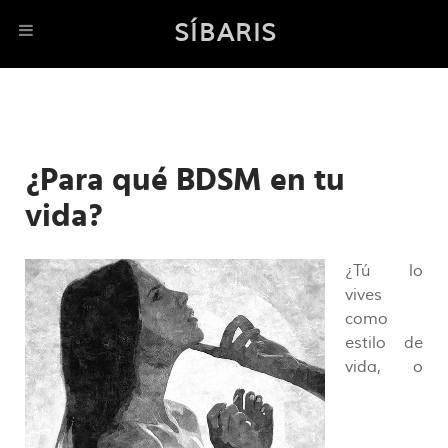
SÍBARIS
¿Para qué BDSM en tu
vida?
¿Tú lo
vives
como
estilo de
vida, o