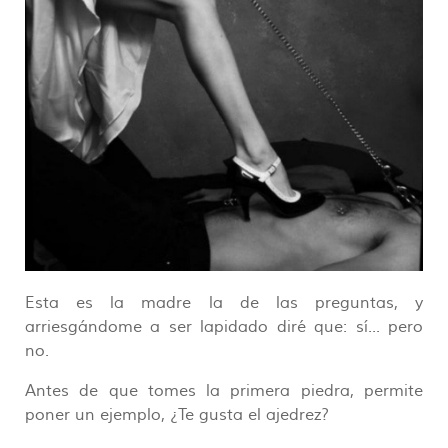
Esta es la madre la de las preguntas, y
arriesgándome a ser lapidado diré que: sí... pero
no.
Antes de que tomes la primera piedra, permite
poner un ejemplo, ¿Te gusta el ajedrez?