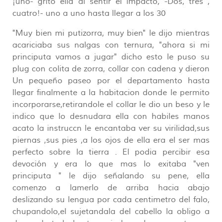
¡uno- grito ella al sentir el impacto, -Dos, tres ,
cuatro!- uno a uno hasta llegar a los 30
"Muy bien mi putizorra, muy bien" le dijo mientras
acariciaba sus nalgas con ternura, "ahora si mi
principuta vamos a jugar" dicho esto le puso su
plug con colita de zorra, collar con cadena y dieron
Un pequeño paseo por el departamento hasta
llegar finalmente a la habitacion donde le permito
incorporarse,retirandole el collar le dio un beso y le
indico que lo desnudara ella con habiles manos
acato la instruccn le encantaba ver su virilidad,sus
piernas ,sus pies ,a los ojos de ella era el ser mas
perfecto sobre la tierra . El podia percibir esa
devoción y era lo que mas lo exitaba "ven
principuta " le dijo señalando su pene, ella
comenzo a lamerlo de arriba hacia abajo
deslizando su lengua por cada centimetro del falo,
chupandolo,el sujetandala del cabello la obligo a