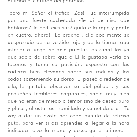
quitaba el cinturon del pantalón
-pero mi Señor el trafico- Zas! Fue interrumpida
por una fuerte cachetada -Te di permiso que
hablaras? Te pedi excusas? quitate la ropa y ponte
en cuatro, ahora!- Le ordeno , ella docilmente se
desprendio de su vestido rojo y de la tierna ropa
interior a juego, se dejo puestas las zapatillas ya
que sabia de sobra que a El le gustaba verla en
tacones y tomo su posición, expuesta con las
caderas bien elevadas sobre sus rodillas y los
codos sosteniendo su dorso, El paseó alrededor de
ella, le gustaba observar su piel pàlida , y sus
pequeños temblores corporales, sabia muy bien
que no eran de miedo o temor sino de deseo puro
y placer, al estar asi humillada y sometida a el. -Te
voy a dar un azote por cada minuto de retraso
puta, para ver si asi aprendes a llegar a la hora
indicada- alzo la mano y descargo el primero, -