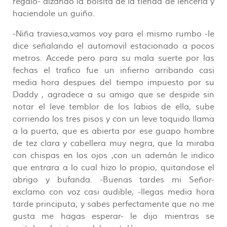
regalo- alzando la bolsita de la tienda de lenceria y
haciendole un guiño.
-Niña traviesa,vamos voy para el mismo rumbo -le
dice señalando el automovil estacionado a pocos
metros. Accede pero para su mala suerte por las
fechas el trafico fue un infierno arribando casi
media hora despues del tiempo impuesto por su
Daddy , agradece a su amigo que se despide sin
notar el leve temblor de los labios de ella, sube
corriendo los tres pisos y con un leve toquido llama
a la puerta, que es abierta por ese guapo hombre
de tez clara y cabellera muy negra, que la miraba
con chispas en los ojos ,con un ademán le indico
que entrara a lo cual hizo lo propio, quitandose el
abrigo y bufanda. -Buenas tardes mi Señor-
exclamo con voz casi audible, -llegas media hora
tarde principuta, y sabes perfectamente que no me
gusta me hagas esperar- le dijo mientras se