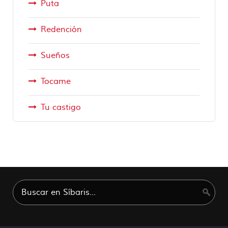
Puta
Redención
Sueños
Tocame
Tu castigo