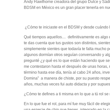
Andy Hawthorne creadora del grupo Dulce y Sádi
BDSM en México es un gran placer tenerla en nue
¿Cómo te iniciaste en el BDSM y desde cuándo l
Qué tiempos aquellos… definitivamente es algo qu
te das cuenta que tus gustos son distintos, siente
simplemente sientes que todavía te falta mucho p
algunos dormían otros seguían conversando y alg
pregunté ¿y qué es lo que están haciendo que se
me contestaron hasta el después de unas horas,
término hasta ese día, tenía al cabo 24 años, inv
Domina” a manera de chiste, por su puesto respe
años, muchas veces fui auto didacta y por supu
¿Cómo te defines a ti misma en lo que a tú rol se 
En lo que fue el rol, para mí fue muy fácil de eleg
una especie de chip que tienes integrado en la 