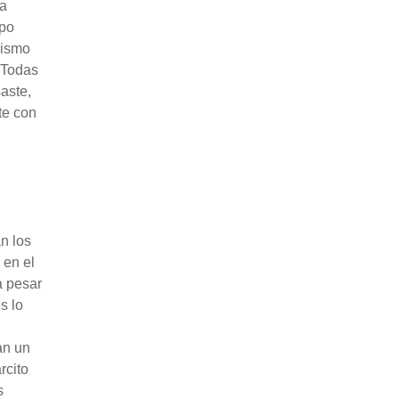
la
mpo
mismo
 Todas
aste,
te con
n los
 en el
a pesar
s lo
an un
rcito
s