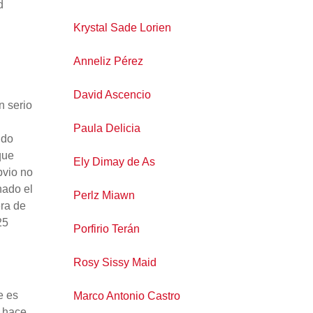
d
Krystal Sade Lorien
Anneliz Pérez
David Ascencio
n serio
Paula Delicia
ndo
que
Ely Dimay de As
bvio no
hado el
Perlz Miawn
era de
25
Porfirio Terán
Rosy Sissy Maid
e es
Marco Antonio Castro
e hace