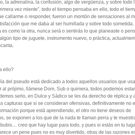
, la adrenalina, la confusión, algo de vergüenza, y sobre todo 
rimera vez miente”, todo el tiempo pensaba en ello, todo el tie
que callarme o responder, fueron un montón de sensaciones al 
tisfacción que me daba al ser humillada y sobre todo sometida.
a es como la otra, nunca será o sentirás lo que planeaste o pens
algún tipo de juguete, instrumento nuevo, o práctica, actualmen
ncanta.
a ello?
día del pseudo está dedicado a todos aquellos usuarios que usa
r al prójimo, llámese Dom, Sub o quimera, todos podemos estar
odemos serlo, en Dulce y Sádico se les da derecho de réplica y 
 capturas que si se consideran ofensivas, definitivamente no e
ormación porque está aprendiendo, el otro no tiene deseos de
os, se exponen a los que de la nada te llaman perra y te muestr
 bubis… creo que hay lugar para todo, y pues si estás en tu luga
 aparece un pene pues no es muy divertido, otras de las razones e