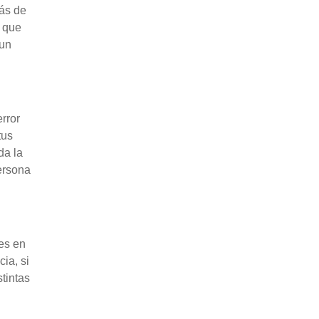
ás de
e que
 un
rror
tus
da la
ersona
es en
ia, si
tintas