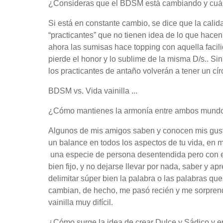
¿Consideras que el BDSM está cambiando y cuále
Si está en constante cambio, se dice que la cali
“practicantes” que no tienen idea de lo que hace
ahora las sumisas hace topping con aquella faci
pierde el honor y lo sublime de la misma D/s.. Si
los practicantes de antaño volverán a tener un cír
BDSM vs. Vida vainilla ...
¿Cómo mantienes la armonía entre ambos mun
Algunos de mis amigos saben y conocen mis gustos
un balance en todos los aspectos de tu vida, en m
una especie de persona desentendida pero con el
bien fijo, y no dejarse llevar por nada, saber y 
delimitar súper bien la palabra o las palabras qu
cambian, de hecho, me pasó recién y me sorprend
vainilla muy difícil.
¿Cómo surge la idea de crear Dulce y Sádico y 