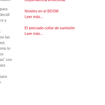
 para
Niveles en el BDSM
decidí
Leer más...
ce y
El preciado collar de sumisión
s
Leer más...
os las
red,
como lo
nos
zas” con
ara
 para
y