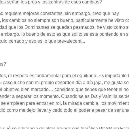
s serían los pros y los contras de esos cambios?
dad requiere mejoras constantes, sin embargo, creo que hay
n, los cambios no siempre son bueno, particularmente he visto 
lidad que los Dominantes se quedan pasmados, he visto como s
n embargo, lo bueno de esto es que solito se está poniendo en s
culo cerrado y eso es lo que prevalecerá...
dos?
, el respeto es fundamental para el equilibrio. Es importante 
i caso lucho con mi propio desorden día a día jaja, me gusta ser
 objetivo bien marcado… considero que tienes que tener el no
aprender a separar los momento. Cuando se es D/s y Vainilla se 
e se emplean para entrar en rol, la mirada cambia, los movimien
ió como me dejo llevar y cedo todo el poder a pesar de ser un
en qué se diferencia de otros grupos con temática BDSM en Fa