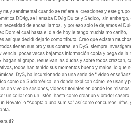
oy muy sentimental cuando se refiere a creaciones y este grupo
mática DD/lg, se llamaba DD/lg Dulce y Sádico, sin embargo, 
in necesidad de encasillarnos, y por eso solo le dejamos el Dul
x Dom el cual hasta el dia de hoy le tengo muchísimo cariño,
es así que decidí dejarlo como tributo. Creo que existen mucho
todos tienen sus pro y sus contras, en DyS, siempre investigam
vivencia, pocas veces bajamos información copia y pega de la 
e hagan el grupo, resuelvan las dudas y sobre todos crezcan, 
ntativos, todos han tenido sus momentos bueno y malos, lo que 
námicas, DyS, ha incursionado en una serie de “ video enseñan
éxico como de Sudamérica, en donde explican cómo se usan y p
es en vivo de sesiones, videos tutoriales en donde los mismos
r un collar con un listón, hasta como crear un vibrador casero
un Novato” o “Adopta a una sumisa” así como concursos, rifas, 
canta.
ara ti?