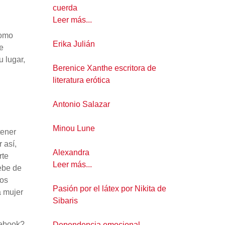
cuerda
Leer más...
como
Erika Julián
e
u lugar,
Berenice Xanthe escritora de
literatura erótica
Antonio Salazar
Minou Lune
tener
 así,
Alexandra
rte
Leer más...
debe de
tos
Pasión por el látex por Nikita de
a mujer
Sibaris
cebook?
Dependencia emocional