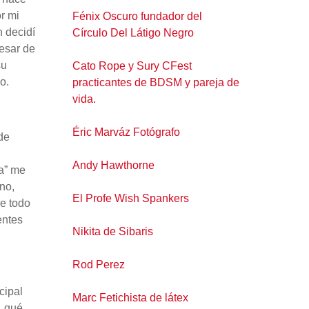
or mi
Fénix Oscuro fundador del
n decidí
Círculo Del Látigo Negro
pesar de
su
Cato Rope y Sury CFest
lo.
practicantes de BDSM y pareja de
vida.
Éric Marváz Fotógrafo
de
Andy Hawthorne
la” me
no,
El Profe Wish Spankers
re todo
entes
Nikita de Sibaris
Rod Perez
cipal
Marc Fetichista de látex
, qué