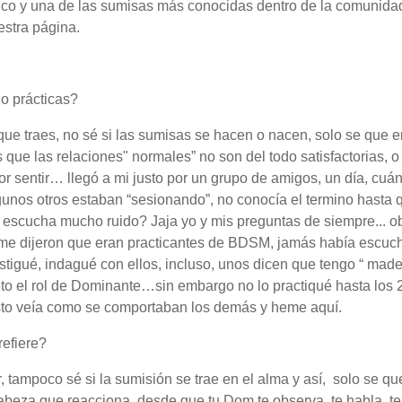
co y una de las sumisas más conocidas dentro de la comunida
stra página.
o prácticas?
e traes, no sé si las sumisas se hacen o nacen, solo se que e
s que las relaciones" normales” no son del todo satisfactorias, o
or sentir… llegó a mi justo por un grupo de amigos, un día, cuá
unos otros estaban “sesionando”, no conocía el termino hasta 
 escucha mucho ruido? Jaja yo y mis preguntas de siempre... o
 me dijeron que eran practicantes de BDSM, jamás había escuc
estigué, indagué con ellos, incluso, unos dicen que tengo “ mad
to el rol de Dominante…sin embargo no lo practiqué hasta los 
esto veía como se comportaban los demás y heme aquí.
refiere?
ir, tampoco sé si la sumisión se trae en el alma y así, solo se qu
cabeza que reacciona desde que tu Dom te observa, te habla, t