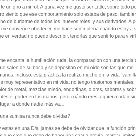
le un giro a mi rol. Alguna vez me gustó ser Little, sobre todo p
ero siento que ese comportamiento solo estaba de paso, tambié
echo de burlarme de todos los nuevos roles y sus derivados. A 
, me convence obedecer, me hace sentir plena cuando estoy a 
e en verdad no puedo describir, tendrías que sentirlo para vivir
 me encanta la humillación ruda, la comparación con una tercia 
s que salen de su boca y se depositan en mi oído son las que me
anos, incluso, esta práctica la realizo mucho en la vida “vainil
s muy representativo en mi vida, no tengo trastornos mentales, 
 olor de metal, mezclas miedo, endorfinas, olores, sabores y sob
entes el poder en tus manos, pero cuándo eres a quien cortan si
gún lugar a donde nadie más va…
 una sumisa nunca debe olvidar?
 estás en una D/s, jamás se debe de olvidar que la función prin
as que cree que debe de haber una charla previa, marcar limites