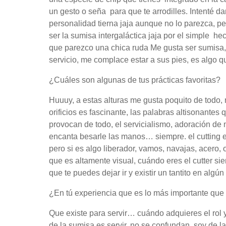
un gesto o seña para que te arrodilles. Intenté dar
personalidad tierna jaja aunque no lo parezca, p
ser la sumisa intergaláctica jaja por el simple h
que parezco una chica ruda Me gusta ser sumisa
servicio, me complace estar a sus pies, es algo qu
¿Cuáles son algunas de tus prácticas favoritas?
Huuuy, a estas alturas me gusta poquito de todo,
orificios es fascinante, las palabras altisonante
provocan de todo, el servicialismo, adoración de m
encanta besarle las manos… siempre. el cutting e
pero si es algo liberador, vamos, navajas, acero,
que es altamente visual, cuándo eres el cutter si
que te puedes dejar ir y existir un tantito en al
¿En tú experiencia que es lo más importante que
Que existe para servir… cuándo adquieres el rol y
de la sumisa es servir, no se confundan, soy de l