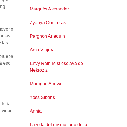
ping
Marqués Alexander
Zyanya Contreras
mover o
ncias,
Parghon Arlequín
 las
Ama Viajera
 prueba
rá eso
Envy Rain Mist esclava de
Nekroziz
Morrigan Annwn
Yoss Sibaris
torial
tividad
Annia
La vida del mismo lado de la