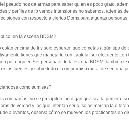
del pseudo nos da armas para saber quién es poco grato, adem
edes y perfiles de fb vemos intensiones no sabemos, además d
decisiones con respecto a ciertos Doms,para algunas personas
público, en la escena BDSM?
s están encima de ti y solo esperan que cometas algún tipo de e
tivamente tienes que manejarte con cautela, ser elocuente con 
ión por doquier. Ser personaje de la escena BDSM, también te 
cer las fuentes, y sobre todo el compromiso moral de ser una p
niciándose como sumisas?
compañías, no se precipiten, no digan que si a la primera, si 
oms de verdad y los que intentan serlo, solos marcan la diferenc
cude a eventos, observa cómo se mueven los practicantes en dis